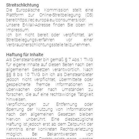
Streitschlichtung
Die Europäische Kommission stellt eine
Plattform zur Online-Streitbeilegung (OS)
bereit:
https://ec.europa.eu/consumers/odr.
Unsere E-Mail-Adresse finden Sie oben im
Impressum.
Ich bin nicht bereit oder verpflichtet, an
Streitbeilegungsverfahren vor einer
Verbraucherschlichtungsstelle teilzunehmen.
Haftung für Inhalte
Als Diensteanbieter bin gemäß § 7 Abs.1 TMG
für eigene Inhalte auf diesen Seiten nach den
allgemeinen Gesetzen verantwortlich. Nach
§§ 8 bis 10 TMG bin ich als Diensteanbieter
jedoch nicht verpflichtet, übermittelte oder
gespeicherte fremde Informationen zu
überwachen oder nach Umständen zu
forschen, die auf eine rechtswidrige Tätigkeit
hinweisen.
Verpflichtungen zur Entfernung oder
Sperrung der Nutzung von Informationen
nach den allgemeinen Gesetzen bleiben
hiervon unberührt. Eine diesbezügliche
Haftung ist jedoch erst ab dem Zeitpunkt der
Kenntnis einer konkreten Rechtsverletzung
möglich. Bei Bekanntwerden von