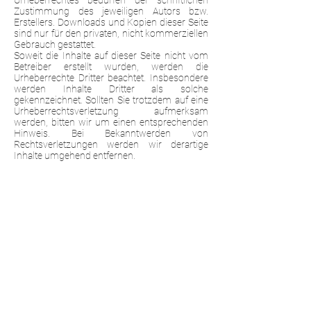
Urheberrechtes bedürfen der schriftlichen
Zustimmung des jeweiligen Autors bzw.
Erstellers. Downloads und Kopien dieser Seite
sind nur für den privaten, nicht kommerziellen
Gebrauch gestattet.
Soweit die Inhalte auf dieser Seite nicht vom
Betreiber erstellt wurden, werden die
Urheberrechte Dritter beachtet. Insbesondere
werden Inhalte Dritter als solche
gekennzeichnet. Sollten Sie trotzdem auf eine
Urheberrechtsverletzung aufmerksam
werden, bitten wir um einen entsprechenden
Hinweis. Bei Bekanntwerden von
Rechtsverletzungen werden wir derartige
Inhalte umgehend entfernen.
Änderung / Stornierung der Trainingsdaten
und Trainingslokalität
Im Falle einer unvorhersehbaren oder
gezwungenen Änderung der Trainingsdaten
oder Trainingslokalität auf Seiten von WOVEN,
muss die WOVEN – Sarah Pietzko und
Veronique Marie Dorsch GbR dies offiziell und
unverzüglich an die Kursteilnehmenden
kommunizieren und innerhalb von acht
Wochen Informationen zu einer Ersatzlösung
bereitstellen.