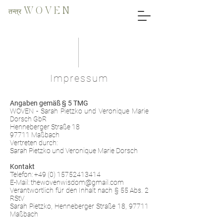
तन्त्र W O V E N
Impressum
Angaben gemäß § 5 TMG
WOVEN - Sarah Pietzko und Veronique Marie
Dorsch GbR
Henneberger Straße 18
97711 Maßbach
Vertreten durch:
Sarah Pietzko und Veronique Marie Dorsch
Kontakt
Telefon: +49 (0) 15752413414
E-Mail: thewovenwisdom@gmail.com
Verantwortlich für den Inhalt nach § 55 Abs. 2
RStV
Sarah Pietzko, Henneberger Straße 18, 97711
Maßbach